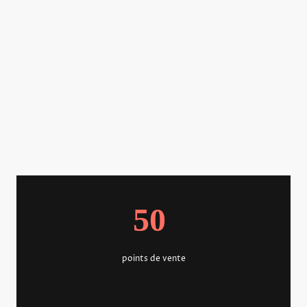
Prenez soin de votre peau
avec nos produits naturels
et ultra doux.
50
points de vente