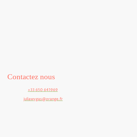
Venez découvrir tous nos bons produits au Mag'Asin les vendredis
et samedis après midi) et trouvez la boutique revendeuse de la
marque Elixâne la plus proche de chez vous.
Contactez nous
Téléphone:
+33 650 641969
Courriel:
juliawygas@orange.fr
Adresse: 20 rue Louis Deschamps, VIEUX ROUEN SUR BRESLE,
76390, France