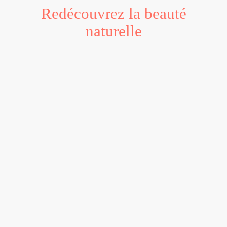
Redécouvrez la beauté
naturelle
Elixâne vous propose des
cosmétiques de haute
qualité, élaborés grâce au
bon lait des ânesses de la
ferme, mais aussi grâce à
des matières premières de
haute qualité.